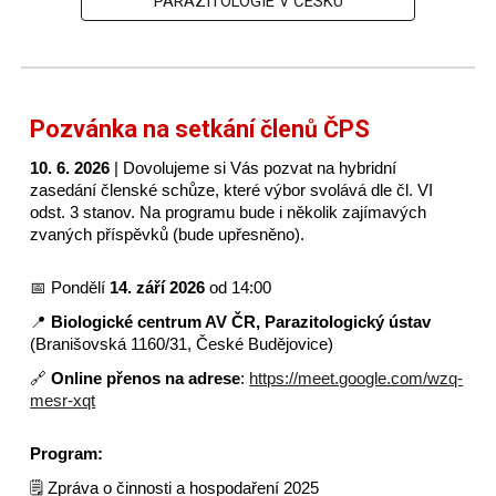
PARAZITOLOGIE V ČESKU
Pozvánka na setkání členů ČPS
10. 6. 2026
| Dovolujeme si Vás pozvat na hybridní
zasedání členské schůze, které výbor svolává dle čl. VI
odst. 3 stanov. Na programu bude i několik zajímavých
zvaných příspěvků (bude upřesněno).
📅
Pondělí
14. září 2026
od 14:00
📍
Biologické centrum AV ČR, Parazitologický ústav
(Branišovská 1160/31, České Budějovice)
🔗
Online přenos na adrese
:
https://meet.google.com/wzq-
mesr-xqt
Program:
🗒️
Zpráva o činnosti a hospodaření 2025