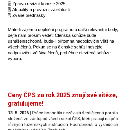
🗒️ Zpráva
revizní komise 2025
🗒️
Aktuality a provozní záležitosti
🗒️
Zvané přednášky
Máte-li zájem o doplnění programu o další relevantní body,
dejte nám prosím vědět. Členská schůze bude
usnášeníschopná, bude-li přítomna nadpoloviční většina
všech členů. Pokud se na členské schůzi nesejde
nadpoloviční většina členů, proběhne otevřená schůze
výboru.
Ceny ČPS za rok 2025 znají své vítěze,
gratulujeme!
13. 5. 2026
| Práce hodnotila nezávislá šestičlenná porota
složená ze zástupců všech sekcí ČPS, kteří pracují na pěti
různých tuzemských institucích. Podrobnosti o výsledcích