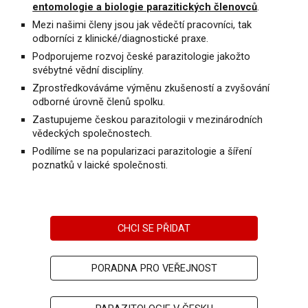
entomologie a biologie parazitických členovců
.
Mezi našimi členy jsou jak vědečtí pracovníci, tak
odborníci z klinické/diagnostické praxe.
Podporujeme rozvoj české parazitologie jakožto
svébytné vědní disciplíny.
Zprostředkováváme výměnu zkušeností a zvyšování
odborné úrovně členů spolku.
Zastupujeme českou parazitologii v mezinárodních
vědeckých společnostech.
Podílíme se na popularizaci parazitologie a šíření
poznatků v laické společnosti.
CHCI SE PŘIDAT
PORADNA PRO VEŘEJNOST