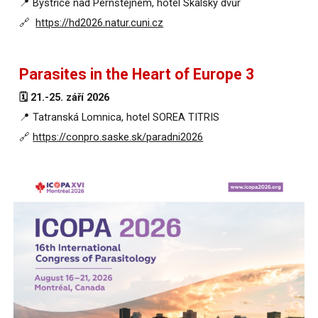
📍 Bystřice nad Pernštejnem,
hotel Skalský dvůr
🔗
https://hd2026.natur.cuni.cz
Parasites in the Heart of Europe 3
🗓️ 21.-25. září 2026
📍
Tatranská Lomnica,
hotel SOREA TITRIS
🔗
https://conpro.saske.sk/paradni2026