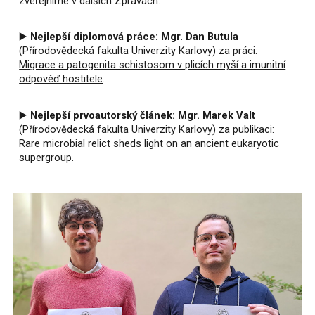
zveřejníme v dalších Zprávách.
▶️
Nejlepší diplomová práce:
Mgr. Dan Butula
(Přírodovědecká fakulta Univerzity Karlovy) za práci:
Migrace a patogenita schistosom v plicích myší a imunitní
odpověď hostitele
.
▶️
Nejlepší prvoautorský článek:
Mgr. Marek Valt
(Přírodovědecká fakulta Univerzity Karlovy) za publikaci:
Rare microbial relict sheds light on an ancient eukaryotic
supergroup
.